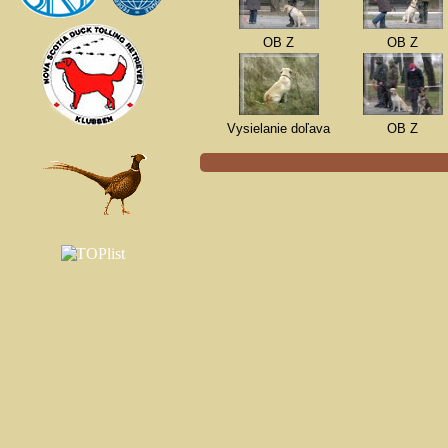
OB Z
OB Z
Vysielanie doľava
OB Z