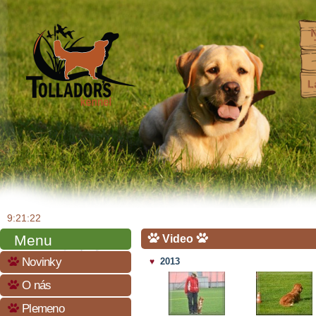
9:21:23
Menu
Video
Novinky
2013
♥
O nás
Plemeno